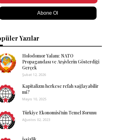
Abone Ol
püler Yazılar
Holodomor Yalanı: NATO
Propagandası ve Arşivlerin Gösterdiği
Gerçek
Şubat 12, 2026
Kapitalizm herkese refah sağlayabilir
mi?
Mayıs 10, 2025
Türkiye Ekonomisi'nin Temel Sorunu
Ağustos 02, 2023
İşsizlik