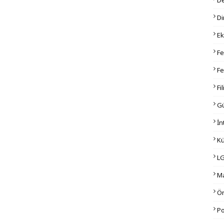
Di
E
Fe
F
Fi
G
İn
Kü
L
M
Ö
Po