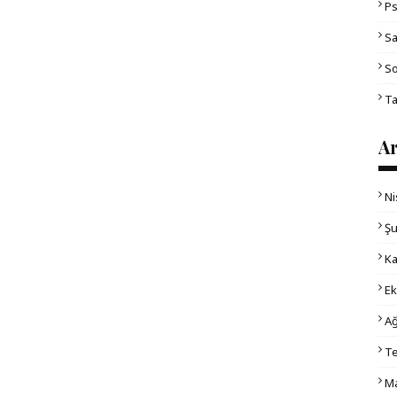
Ps
Sa
So
Ta
Ar
Ni
Şu
Ka
Ek
Ağ
T
Ma