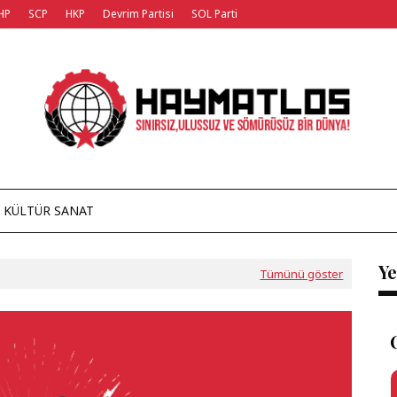
HP
SCP
HKP
Devrim Partisi
SOL Parti
KÜLTÜR SANAT
Ye
Tümünü göster