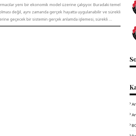
macılar yeni bir ekonomik model üzerine çalışıyor. Buradaki temel
olması değil, aynı zamanda gerçek hayatta uygulanabilir ve sürekli
yerine geçecek bir sistemin gerçek anlamda işlemesi, sürekli …
S
Ka
An
An
B
D