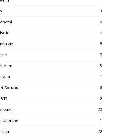
n
3
konomi
8
lsefe
2
eminizm
8
listin
2
ündem
5
tifada
1
rt Sorunu
6
GBTI
2
arksizm
20
rgütlenme
1
litika
22