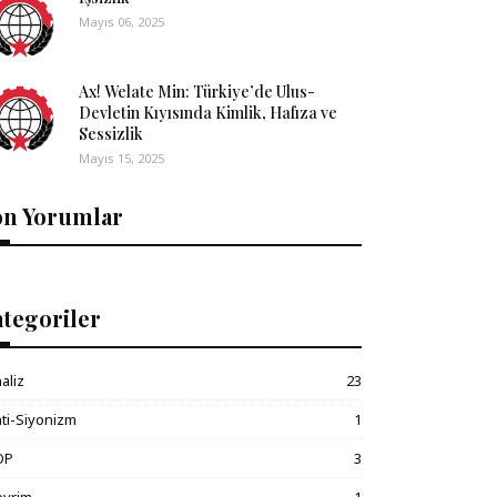
Mayıs 06, 2025
Ax! Welate Min: Türkiye’de Ulus-
Devletin Kıyısında Kimlik, Hafıza ve
Sessizlik
Mayıs 15, 2025
on Yorumlar
tegoriler
aliz
23
ti-Siyonizm
1
OP
3
evrim
1