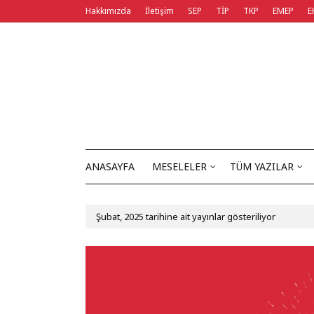
Hakkımızda
İletişim
SEP
TİP
TKP
EMEP
E
ANASAYFA
MESELELER
TÜM YAZILAR
Şubat, 2025 tarihine ait yayınlar gösteriliyor