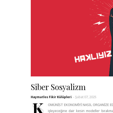
Siber Sosyalizm
Haymatlos Fikir Külüpleri
-
Şubat 07, 2025
K
OMÜNİST EKONOMİYİ NASIL ORGANİZE EDEBİ
işleyeceğine dair kesin modeller bırakmad