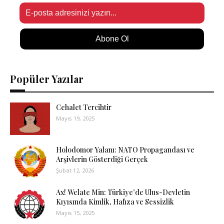
Abone Ol
Popüler Yazılar
Cehalet Tercihtir
Mayıs 19, 2025
Holodomor Yalanı: NATO Propagandası ve
Arşivlerin Gösterdiği Gerçek
Şubat 12, 2026
Ax! Welate Min: Türkiye’de Ulus-Devletin
Kıyısında Kimlik, Hafıza ve Sessizlik
Mayıs 15, 2025