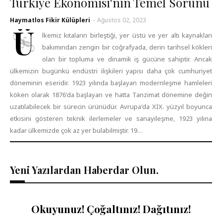
Türkiye Ekonomisi'nin Temel Sorunu
Haymatlos Fikir Külüpleri
-
Ağustos 02, 2023
Ü
lkemiz kıtaların birleştiği, yer üstü ve yer altı kaynakları
bakımından zengin bir coğrafyada, derin tarihsel kökleri
olan bir topluma ve dinamik iş gücüne sahiptir. Ancak
ülkemizin bugünkü endüstri ilişkileri yapısı daha çok cumhuriyet
döneminin eseridir. 1923 yılında başlayan modernleşme hamleleri
köken olarak 1876'da başlayan ve hatta Tanzimat dönemine değin
uzatılabilecek bir sürecin ürünüdür. Avrupa'da XIX. yüzyıl boyunca
etkisini gösteren teknik ilerlemeler ve sanayileşme, 1923 yılına
kadar ülkemizde çok az yer bulabilmiştir. 19…
Yeni Yazılardan Haberdar Olun.
Okuyunuz! Çoğaltınız! Dağıtınız!