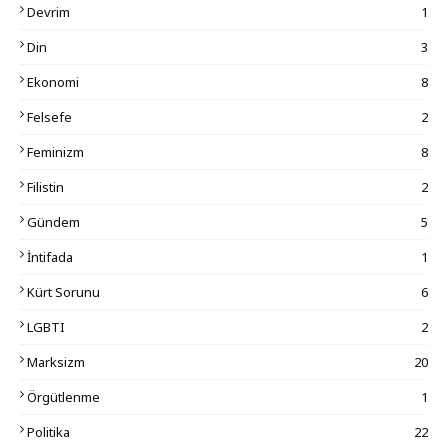
Devrim
1
Din
3
Ekonomi
8
Felsefe
2
Feminizm
8
Filistin
2
Gündem
5
İntifada
1
Kürt Sorunu
6
LGBTI
2
Marksizm
20
Örgütlenme
1
Politika
22