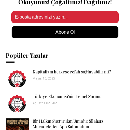
Okuyunuz! Çoğaltınız! Dağıtınız!
Abone Ol
Popüler Yazılar
Kapitalizm herkese refah sağlayabilir mi?
Mayıs 10, 2025
Türkiye Ekonomisi'nin Temel Sorunu
Ağustos 02, 2023
Bir Halkın Susturulan Umudu: Silahsız
Mücadeleden Apo Saltanatına