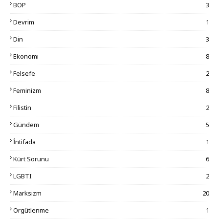
BOP
3
Devrim
1
Din
3
Ekonomi
8
Felsefe
2
Feminizm
8
Filistin
2
Gündem
5
İntifada
1
Kürt Sorunu
6
LGBTI
2
Marksizm
20
Örgütlenme
1