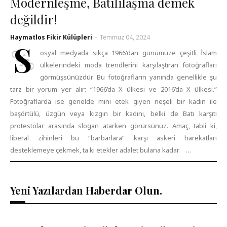
Modernleşme, Batılılaşma demek
değildir!
Haymatlos Fikir Külüpleri
-
Temmuz 04, 2024
S
osyal medyada sıkça 1966'dan günümüze çeşitli İslam
ülkelerindeki moda trendlerini karşılaştıran fotoğrafları
görmüşsünüzdür. Bu fotoğrafların yanında genellikle şu
tarz bir yorum yer alır: “1966’da X ülkesi ve 2016’da X ülkesi.”
Fotoğraflarda ise genelde mini etek giyen neşeli bir kadın ile
başörtülü, üzgün veya kızgın bir kadını, belki de Batı karşıtı
protestolar arasında slogan atarken görürsünüz. Amaç, tabii ki,
liberal zihinleri bu “barbarlara” karşı askeri harekatları
desteklemeye çekmek, ta ki etekler adalet bulana kadar. …
Yeni Yazılardan Haberdar Olun.