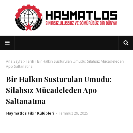
Ana Sayfa
Tarih
Bir Halkın Susturulan Umudu: Silahsız Mücadeleden
Apo Saltanatına
Bir Halkın Susturulan Umudu:
Silahsız Mücadeleden Apo
Saltanatına
Haymatlos Fikir Külüpleri
-
Temmuz 29, 2025