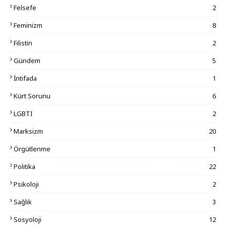
Felsefe
2
Feminizm
8
Filistin
2
Gündem
5
İntifada
1
Kürt Sorunu
6
LGBTI
2
Marksizm
20
Örgütlenme
1
Politika
22
Psikoloji
2
Sağlık
3
Sosyoloji
12