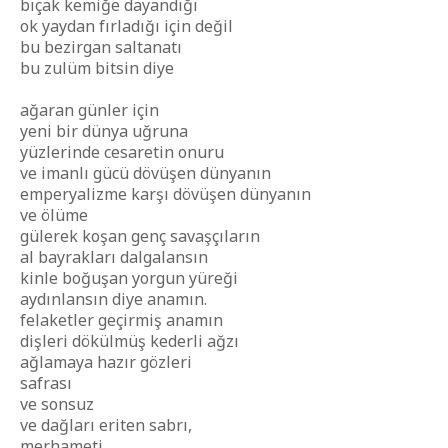
bıçak kemiğe dayandığı
ok yaydan fırladığı için değil
bu bezirgan saltanatı
bu zulüm bitsin diye
ağaran günler için
yeni bir dünya uğruna
yüzlerinde cesaretin onuru
ve imanlı gücü dövüşen dünyanın
emperyalizme karşı dövüşen dünyanın
ve ölüme
gülerek koşan genç savaşçıların
al bayrakları dalgalansın
kinle boğuşan yorgun yüreği
aydınlansın diye anamın.
felaketler geçirmiş anamın
dişleri dökülmüş kederli ağzı
ağlamaya hazır gözleri
safrası
ve sonsuz
ve dağları eriten sabrı,
merhameti