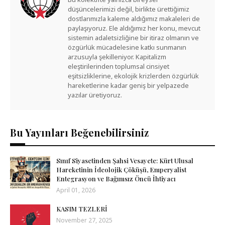
düşüncelerimizi değil, birlikte ürettiğimiz
dostlarımızla kaleme aldığımız makaleleri de
paylaşıyoruz. Ele aldığımız her konu, mevcut
sistemin adaletsizliğine bir itiraz olmanın ve
özgürlük mücadelesine katkı sunmanın
arzusuyla şekilleniyor. Kapitalizm
eleştirilerinden toplumsal cinsiyet
eşitsizliklerine, ekolojik krizlerden özgürlük
hareketlerine kadar geniş bir yelpazede
yazılar üretiyoruz.
Bu Yayınları Beğenebilirsiniz
Sınıf Siyasetinden Şahsi Vesayete: Kürt Ulusal
Hareketinin İdeolojik Çöküşü, Emperyalist
Entegrasyon ve Bağımsız Öncü İhtiyacı
April 01, 2026
KASIM TEZLERİ
November 27, 2025