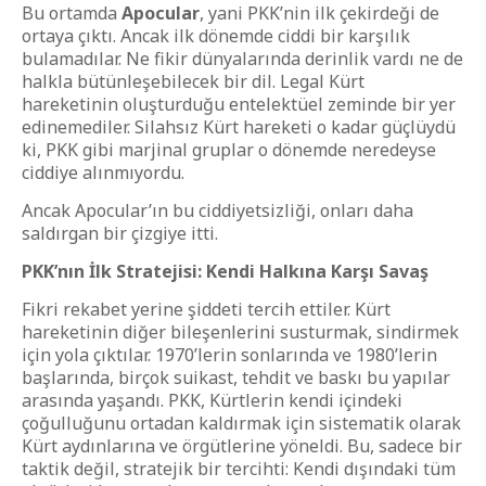
Bu ortamda
Apocular
, yani PKK’nin ilk çekirdeği de
ortaya çıktı. Ancak ilk dönemde ciddi bir karşılık
bulamadılar. Ne fikir dünyalarında derinlik vardı ne de
halkla bütünleşebilecek bir dil. Legal Kürt
hareketinin oluşturduğu entelektüel zeminde bir yer
edinemediler. Silahsız Kürt hareketi o kadar güçlüydü
ki, PKK gibi marjinal gruplar o dönemde neredeyse
ciddiye alınmıyordu.
Ancak Apocular’ın bu ciddiyetsizliği, onları daha
saldırgan bir çizgiye itti.
PKK’nın İlk Stratejisi: Kendi Halkına Karşı Savaş
Fikri rekabet yerine şiddeti tercih ettiler. Kürt
hareketinin diğer bileşenlerini susturmak, sindirmek
için yola çıktılar. 1970’lerin sonlarında ve 1980’lerin
başlarında, birçok suikast, tehdit ve baskı bu yapılar
arasında yaşandı. PKK, Kürtlerin kendi içindeki
çoğulluğunu ortadan kaldırmak için sistematik olarak
Kürt aydınlarına ve örgütlerine yöneldi. Bu, sadece bir
taktik değil, stratejik bir tercihti: Kendi dışındaki tüm