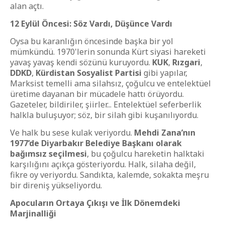
alan açtı.
12 Eylül Öncesi: Söz Vardı, Düşünce Vardı
Oysa bu karanlığın öncesinde başka bir yol
mümkündü. 1970'lerin sonunda Kürt siyasi hareketi
yavaş yavaş kendi sözünü kuruyordu.
KUK
,
Rızgari
,
DDKD
,
Kürdistan Sosyalist Partisi
gibi yapılar,
Marksist temelli ama silahsız, çoğulcu ve entelektüel
üretime dayanan bir mücadele hattı örüyordu.
Gazeteler, bildiriler, şiirler... Entelektüel seferberlik
halkla buluşuyor; söz, bir silah gibi kuşanılıyordu.
Ve halk bu sese kulak veriyordu.
Mehdi Zana’nın
1977’de Diyarbakır Belediye Başkanı olarak
bağımsız seçilmesi
, bu çoğulcu hareketin halktaki
karşılığını açıkça gösteriyordu. Halk, silaha değil,
fikre oy veriyordu. Sandıkta, kalemde, sokakta meşru
bir direniş yükseliyordu.
Apocuların Ortaya Çıkışı ve İlk Dönemdeki
Marjinalliği