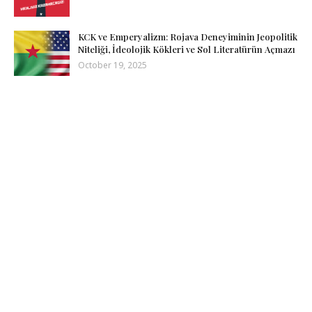
KCK ve Emperyalizm: Rojava Deneyiminin Jeopolitik
Niteliği, İdeolojik Kökleri ve Sol Literatürün Açmazı
October 19, 2025