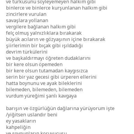
ve türküsünü söyleyemeyen halkım gibi
binlerce ve binlerce kurşunlanan halkım gibi
zincirlere vurulan
savaşlara yollanan
vergilere bağlanan halkım gibi
felç olmuş yalnızlıklara bırakarak
büyük acıların ve gözyaşının içine bırakarak
şiirlerimin bir bıçak gibi ışıldadığı
devrim türkülerini
ve başkaldırmayı öğreten dudaklarını
bir kere olsun öpemeden
bir kere olsun tutamadan kaygısızca
serin bir yaz gecesi gibi ürperen ellerini
hatta boynunu ve ayak bileklerini
bilemeden, bilemeden, bilemeden
vurdum yüreğimi şanlı kavgaya
barışın ve özgürlüğün dağlarına yürüyorum işte
/yiğitsen uslandır beni
ey yasakların
kahpeliğin
ve soygunların koruyucusu