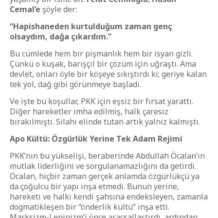
Cemal’e
şöyle der:
“Hapishaneden kurtulduğum zaman genç
olsaydım, dağa çıkardım.”
Bu cümlede hem bir pişmanlık hem bir isyan gizli.
Çünkü o kuşak, barışçıl bir çözüm için uğraştı. Ama
devlet, onları öyle bir köşeye sıkıştırdı ki; geriye kalan
tek yol, dağ gibi görünmeye başladı.
Ve işte bu koşullar, PKK için eşsiz bir fırsat yarattı.
Diğer hareketler imha edilmiş, halk çaresiz
bırakılmıştı. Silahı elinde tutan artık yalnız kalmıştı.
Apo Kültü: Özgürlük Yerine Tek Adam Rejimi
PKK’nın bu yükselişi, beraberinde Abdullah Öcalan’ın
mutlak liderliğini ve sorgulanamazlığını da getirdi.
Öcalan, hiçbir zaman gerçek anlamda özgürlükçü ya
da çoğulcu bir yapı inşa etmedi. Bunun yerine,
hareketi ve halkı kendi şahsına endeksleyen, zamanla
dogmatikleşen bir “önderlik kültü” inşa etti.
Marksizm-Leninizm’i önce araçsallaştırdı, ardından