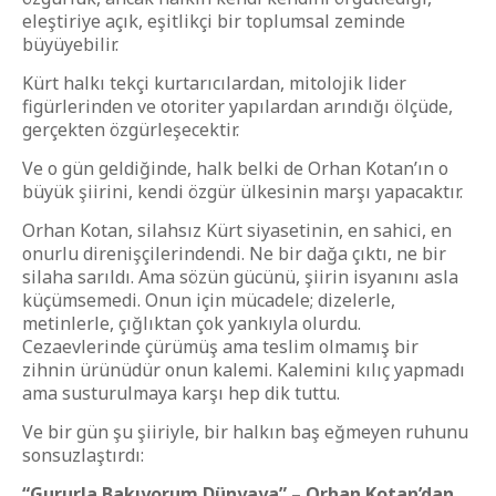
eleştiriye açık, eşitlikçi bir toplumsal zeminde
büyüyebilir.
Kürt halkı tekçi kurtarıcılardan, mitolojik lider
figürlerinden ve otoriter yapılardan arındığı ölçüde,
gerçekten özgürleşecektir.
Ve o gün geldiğinde, halk belki de Orhan Kotan’ın o
büyük şiirini, kendi özgür ülkesinin marşı yapacaktır.
Orhan Kotan, silahsız Kürt siyasetinin, en sahici, en
onurlu direnişçilerindendi. Ne bir dağa çıktı, ne bir
silaha sarıldı. Ama sözün gücünü, şiirin isyanını asla
küçümsemedi. Onun için mücadele; dizelerle,
metinlerle, çığlıktan çok yankıyla olurdu.
Cezaevlerinde çürümüş ama teslim olmamış bir
zihnin ürünüdür onun kalemi. Kalemini kılıç yapmadı
ama susturulmaya karşı hep dik tuttu.
Ve bir gün şu şiiriyle, bir halkın baş eğmeyen ruhunu
sonsuzlaştırdı:
“Gururla Bakıyorum Dünyaya” – Orhan Kotan’dan