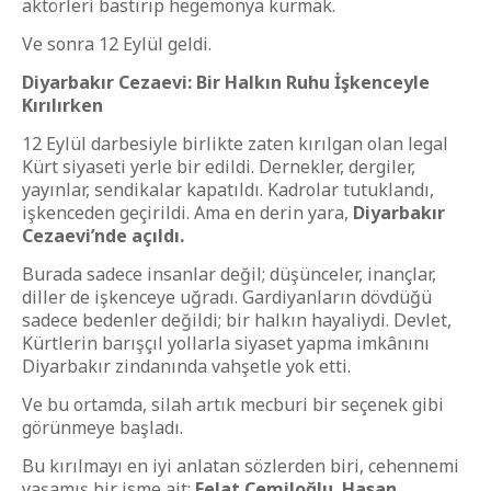
aktörleri bastırıp hegemonya kurmak.
Ve sonra 12 Eylül geldi.
Diyarbakır Cezaevi: Bir Halkın Ruhu İşkenceyle
Kırılırken
12 Eylül darbesiyle birlikte zaten kırılgan olan legal
Kürt siyaseti yerle bir edildi. Dernekler, dergiler,
yayınlar, sendikalar kapatıldı. Kadrolar tutuklandı,
işkenceden geçirildi. Ama en derin yara,
Diyarbakır
Cezaevi’nde açıldı.
Burada sadece insanlar değil; düşünceler, inançlar,
diller de işkenceye uğradı. Gardiyanların dövdüğü
sadece bedenler değildi; bir halkın hayaliydi. Devlet,
Kürtlerin barışçıl yollarla siyaset yapma imkânını
Diyarbakır zindanında vahşetle yok etti.
Ve bu ortamda, silah artık mecburi bir seçenek gibi
görünmeye başladı.
Bu kırılmayı en iyi anlatan sözlerden biri, cehennemi
yaşamış bir isme ait:
Felat Cemiloğlu
,
Hasan