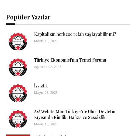
Popüler Yazılar
Kapitalizm herkese refah sağlayabilir mi?
Mayıs 10, 2025
Türkiye Ekonomisi'nin Temel Sorunu
Ağustos 02, 2023
İşsizlik
Mayıs 06, 2025
Ax! Welate Min: Türkiye’de Ulus-Devletin
Kıyısında Kimlik, Hafıza ve Sessizlik
Mayıs 15, 2025