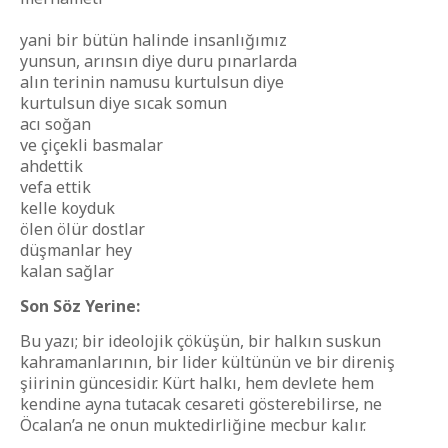
yani bir bütün halinde insanlığımız
yunsun, arınsın diye duru pınarlarda
alın terinin namusu kurtulsun diye
kurtulsun diye sıcak somun
acı soğan
ve çiçekli basmalar
ahdettik
vefa ettik
kelle koyduk
ölen ölür dostlar
düşmanlar hey
kalan sağlar
Son Söz Yerine:
Bu yazı; bir ideolojik çöküşün, bir halkın suskun
kahramanlarının, bir lider kültünün ve bir direniş
şiirinin güncesidir. Kürt halkı, hem devlete hem
kendine ayna tutacak cesareti gösterebilirse, ne
Öcalan’a ne onun muktedirliğine mecbur kalır.